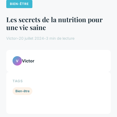
BIEN-ÊTRE
Les secrets de la nutrition pour
une vie saine
Victor
•
20 juillet 2024
•
3 min de lecture
Victor
V
TAGS
Bien-être