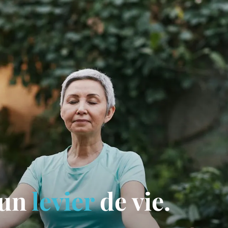
 un
levier
de vie.